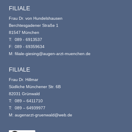
FILIALE
Frau Dr. von Hundelshausen
Berchtesgadener Straße 1
81547 München
T:
089 - 6913537
F:
089 - 69359634
M:
filiale-giesing@augen-arzt-muenchen.de
FILIALE
Frau Dr. Hillmar
Südliche Münchener Str. 6B
82031 Grünwald
T:
089 – 6411710
T:
089 – 64939977
M:
augenarzt-gruenwald@web.de