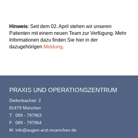
Hinweis
: Seit dem 02. April stehen wir unseren
Patienten mit einem neuen Team zur Verfügung. Mehr
Informationen dazu finden Sie hier in der
dazugehörigen
Meldung
.
PRAXIS UND OPERATIONSZENTRUM
Diefenbachstr. 2
81479 München
T:
089 - 797963
F:
089 - 797964
M:
info@augen-arzt-muenchen.de