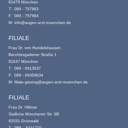
81479 München
T:
089 - 797963
F:
089 - 797964
M:
info@augen-arzt-muenchen.de
FILIALE
Frau Dr. von Hundelshausen
Berchtesgadener Straße 1
81547 München
T:
089 - 6913537
F:
089 - 69359634
M:
filiale-giesing@augen-arzt-muenchen.de
FILIALE
Frau Dr. Hillmar
Südliche Münchener Str. 6B
82031 Grünwald
T:
089 – 6411710