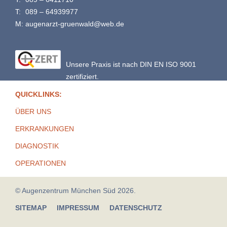
T:
089 – 64939977
M:
augenarzt-gruenwald@web.de
Unsere Praxis ist nach DIN EN ISO 9001
zertifiziert.
QUICKLINKS:
ÜBER UNS
ERKRANKUNGEN
DIAGNOSTIK
OPERATIONEN
© Augenzentrum München Süd 2026.
SITEMAP
IMPRESSUM
DATENSCHUTZ