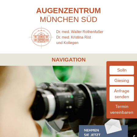
AUGENZENTRUM
MÜNCHEN
SÜD
Dr. med. Walter Rothenfußer
Dr. med. Kristina Rist
und Kollegen
NAVIGATION
Solln
Giesing
Anfrage
senden
Termin
vereinbaren