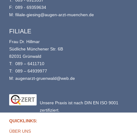
T:
089 - 6913537
F:
089 - 69359634
M:
filiale-giesing@augen-arzt-muenchen.de
FILIALE
Frau Dr. Hillmar
Südliche Münchener Str. 6B
82031 Grünwald
T:
089 – 6411710
T:
089 – 64939977
M:
augenarzt-gruenwald@web.de
Unsere Praxis ist nach DIN EN ISO 9001
zertifiziert.
QUICKLINKS:
ÜBER UNS