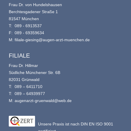
Frau Dr. von Hundelshausen
Berchtesgadener Straße 1
81547 München
T:
089 - 6913537
F:
089 - 69359634
M:
filiale-giesing@augen-arzt-muenchen.de
FILIALE
Frau Dr. Hillmar
Südliche Münchener Str. 6B
82031 Grünwald
T:
089 – 6411710
T:
089 – 64939977
M:
augenarzt-gruenwald@web.de
Unsere Praxis ist nach DIN EN ISO 9001