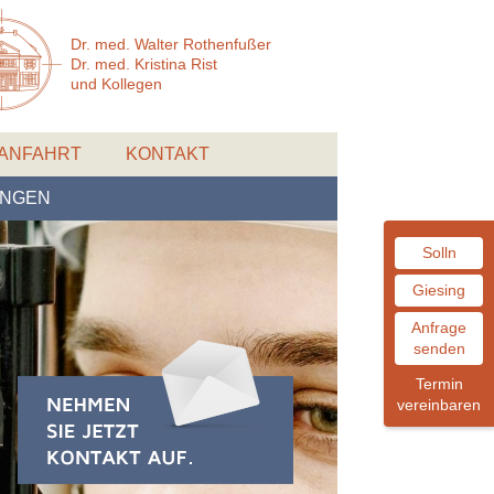
Dr. med. Walter Rothenfußer
Dr. med. Kristina Rist
und Kollegen
ANFAHRT
KONTAKT
UNGEN
Solln
Giesing
Anfrage
senden
Termin
vereinbaren