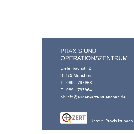
PRAXIS UND
OPERATIONSZENTRUM
Diefenbachstr. 2
81479 München
T:
089 - 797963
F:
089 - 797964
M:
info@augen-arzt-muenchen.de
Unsere Praxis ist nach 