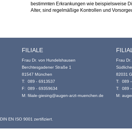
bestimmten Erkrankungen wie beispielsweise 
Alter, sind regelmäßige Kontrollen und Vorsorg
FILIALE
FILIA
Frau Dr. von Hundelshausen
Frau Dr.
Berchtesgadener Straße 1
Südlich
81547 München
82031 G
T:
089 - 6913537
T:
089 
F:
089 - 69359634
T:
089 
M:
filiale-giesing@augen-arzt-muenchen.de
M:
auge
DIN EN ISO 9001 zertifiziert.