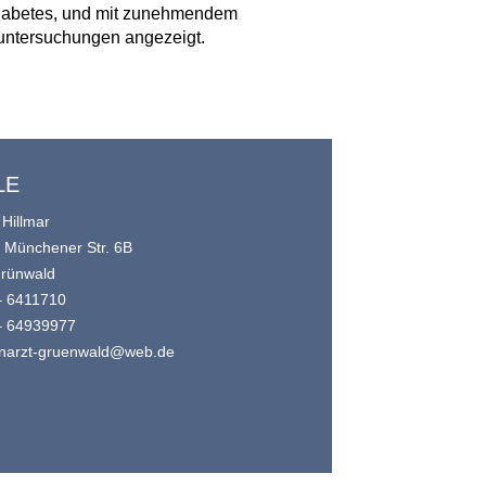
Diabetes, und mit zunehmendem
euntersuchungen angezeigt.
LE
 Hillmar
e Münchener Str. 6B
rünwald
– 6411710
– 64939977
narzt-gruenwald@web.de