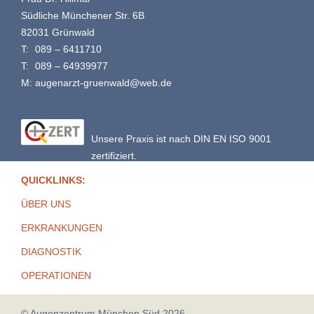
Südliche Münchener Str. 6B
82031 Grünwald
T:
089 – 6411710
T:
089 – 64939977
M:
augenarzt-gruenwald@web.de
Unsere Praxis ist nach DIN EN ISO 9001
zertifiziert.
QUICKLINKS:
ÜBER UNS
ERKRANKUNGEN
DIAGNOSTIK
OPERATIONEN
© Augenzentrum München Süd 2026.