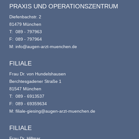
PRAXIS UND OPERATIONSZENTRUM
Diefenbachstr. 2
81479 München
T:
089 - 797963
F:
089 - 797964
M:
info@augen-arzt-muenchen.de
FILIALE
Frau Dr. von Hundelshausen
Berchtesgadener Straße 1
81547 München
T:
089 - 6913537
F:
089 - 69359634
M:
filiale-giesing@augen-arzt-muenchen.de
FILIALE
Frau Dr. Hillmar