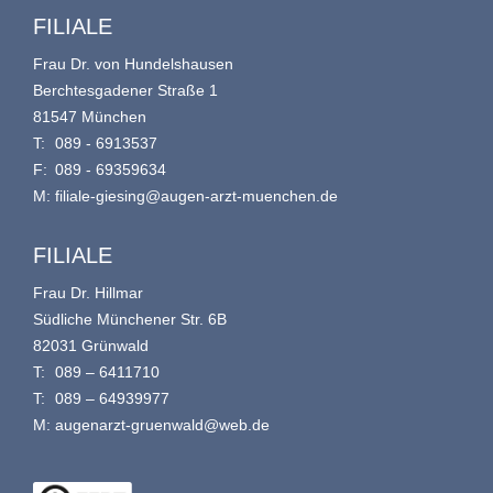
FILIALE
Frau Dr. von Hundelshausen
Berchtesgadener Straße 1
81547 München
T:
089 - 6913537
F:
089 - 69359634
M:
filiale-giesing@augen-arzt-muenchen.de
FILIALE
Frau Dr. Hillmar
Südliche Münchener Str. 6B
82031 Grünwald
T:
089 – 6411710
T:
089 – 64939977
M:
augenarzt-gruenwald@web.de