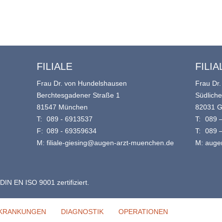
FILIALE
FILIA
Frau Dr. von Hundelshausen
Frau Dr.
Berchtesgadener Straße 1
Südlich
81547 München
82031 G
T:
089 - 6913537
T:
089 
F:
089 - 69359634
T:
089 
M:
filiale-giesing@augen-arzt-muenchen.de
M:
auge
DIN EN ISO 9001 zertifiziert.
KRANKUNGEN
DIAGNOSTIK
OPERATIONEN