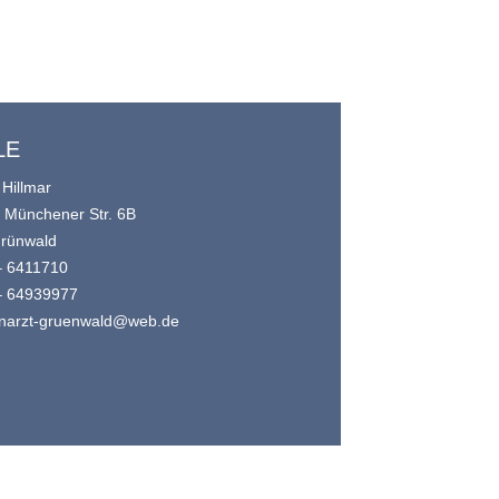
LE
 Hillmar
e Münchener Str. 6B
rünwald
– 6411710
– 64939977
narzt-gruenwald@web.de