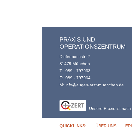
PRAXIS UND
OPERATIONSZENTRUM
Diefenbachstr. 2
81479 München
T:
089 - 797963
F:
089 - 797964
M:
info@augen-arzt-muenchen.de
Unsere Praxis ist nach 
QUICKLINKS:
ÜBER UNS
ER