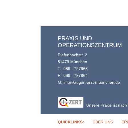
PRAXIS UND
OPERATIONSZENTRUM
Diefenbachstr. 2
81479 München
T:
089 - 797963
F:
089 - 797964
M:
info@augen-arzt-muenchen.de
Unsere Praxis ist nach 
QUICKLINKS:
ÜBER UNS
ER