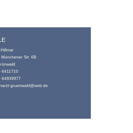
LE
 Hillmar
e Münchener Str. 6B
rünwald
– 6411710
– 64939977
narzt-gruenwald@web.de