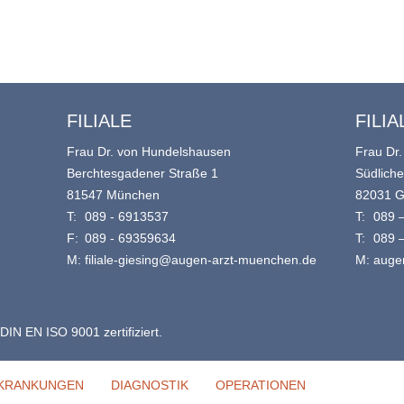
FILIALE
FILIA
Frau Dr. von Hundelshausen
Frau Dr.
Berchtesgadener Straße 1
Südlich
81547 München
82031 G
T:
089 - 6913537
T:
089 
F:
089 - 69359634
T:
089 
M:
filiale-giesing@augen-arzt-muenchen.de
M:
auge
DIN EN ISO 9001 zertifiziert.
KRANKUNGEN
DIAGNOSTIK
OPERATIONEN